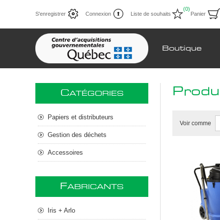
(0)
S'enregistrer
Connexion
Liste de souhaits
Panier
Boutique
Produ
C
ATÉGORIES
Papiers et distributeurs
Voir comme
Gestion des déchets
Accessoires
F
ABRICANTS
Iris + Arlo