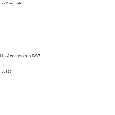
oires C3A Combo.
DH - Accessoires BS7
ires BS7.