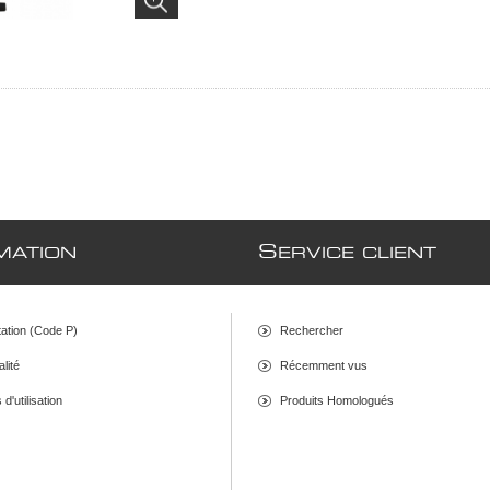
S
MATION
ERVICE CLIENT
ation (Code P)
Rechercher
alité
Récemment vus
d'utilisation
Produits Homologués