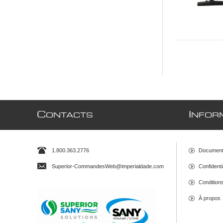
C
I
ONTACTS
NFOR
1.800.363.2776
Document
Superior-CommandesWeb@imperialdade.com
Confidenti
Conditions 
À propos