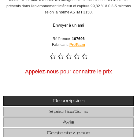
média HEPA aide à réduire les allergènes et les déclencheurs d'asthme
présents dans l'environnement intérieur et capture 99,82 % à 0,3-5 microns
selon la norme ASTM F3150.
Envoyer à un ami
Référence:
107696
Fabricant:
ProTeam
Appelez-nous pour connaître le prix
Description
Spécifications
Avis
Contactez-nous