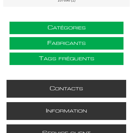
107696
(1)
C
ATÉGORIES
F
ABRICANTS
T
AGS FRÉQUENTS
C
ONTACTS
I
NFORMATION