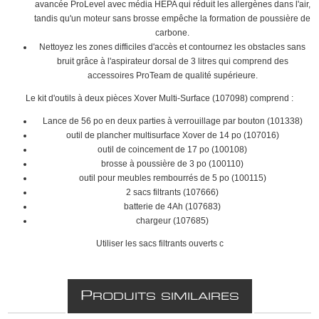
avancée ProLevel avec média HEPA qui réduit les allergènes dans l'air,
tandis qu'un moteur sans brosse empêche la formation de poussière de
carbone.
Nettoyez les zones difficiles d'accès et contournez les obstacles sans
bruit grâce à l'aspirateur dorsal de 3 litres qui comprend des
accessoires ProTeam de qualité supérieure.
Le kit d'outils à deux pièces Xover Multi-Surface (107098) comprend :
Lance de 56 po en deux parties à verrouillage par bouton (101338)
outil de plancher multisurface Xover de 14 po (107016)
outil de coincement de 17 po (100108)
brosse à poussière de 3 po (100110)
outil pour meubles rembourrés de 5 po (100115)
2 sacs filtrants (107666)
batterie de 4Ah (107683)
chargeur (107685)
Utiliser les sacs filtrants ouverts c
P
RODUITS SIMILAIRES