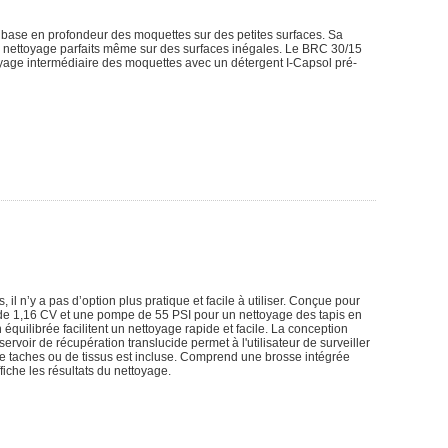
 base en profondeur des moquettes sur des petites surfaces. Sa
de nettoyage parfaits même sur des surfaces inégales. Le BRC 30/15
toyage intermédiaire des moquettes avec un détergent I-Capsol pré-
l n’y a pas d’option plus pratique et facile à utiliser. Conçue pour
 de 1,16 CV et une pompe de 55 PSI pour un nettoyage des tapis en
quilibrée facilitent un nettoyage rapide et facile. La conception
ervoir de récupération translucide permet à l'utilisateur de surveiller
de taches ou de tissus est incluse. Comprend une brosse intégrée
iche les résultats du nettoyage.