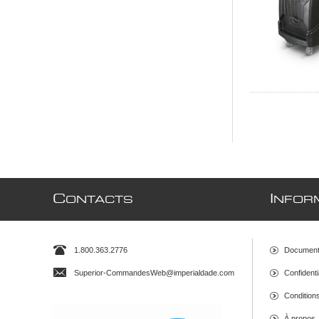
C
I
ONTACTS
NFOR
1.800.363.2776
Document
Superior-CommandesWeb@imperialdade.com
Confidenti
Conditions 
À propos