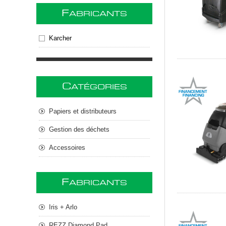
F
ABRICANTS
Karcher
C
ATÉGORIES
Papiers et distributeurs
Gestion des déchets
Accessoires
F
ABRICANTS
Iris + Arlo
REZZ Diamond Pad