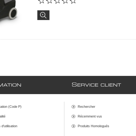
S
MATION
ERVICE CLIENT
ation (Code P)
Rechercher
alité
Récemment vus
d'utilisation
Produits Homologués