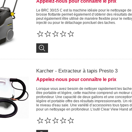
Appelez-nous pour connaître le prix
Le BRC 30/15 C est la machine idéale pour le nettoyage de
brosse flottante permet également d’obtenir des résultats 
peut également être utilisé de manière flexible pour le net
injecté ou pour le détachage ponctuel des taches.
Karcher - Extracteur à tapis Presto 3
Appelez-nous pour connaître le prix
Lorsque vous avez besoin de nettoyer rapidement les taches, i
être portable et légère, cette machine comprend un moteur
profondeur. Une capacité de deux gallons et une conception é
légère et portable offre des résultats impressionnants. Un rés
le niveau d'eau sale. Une variété d’accessoires tous types 
pour un nettoyage en profondeur. L'outil Clear View Hand aff