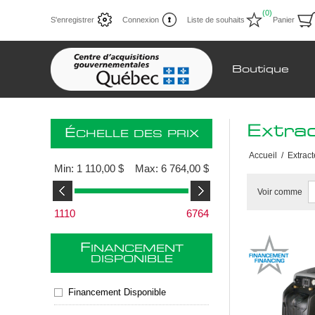
(0)
S'enregistrer
Connexion
Liste de souhaits
Panier
Boutique
Extra
É
CHELLE DES PRIX
Accueil
/
Extract
Min:
1 110,00 $
Max:
6 764,00 $
Voir comme
1110
6764
F
INANCEMENT
DISPONIBLE
Financement Disponible