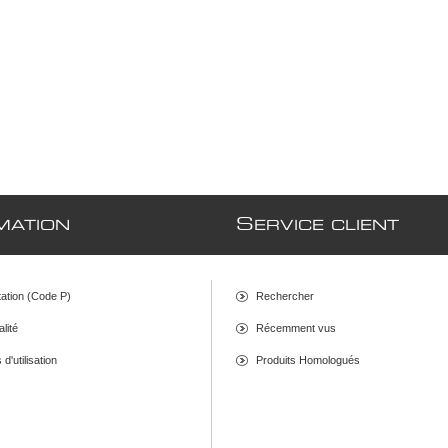
S
MATION
ERVICE CLIENT
ation (Code P)
Rechercher
alité
Récemment vus
d'utilisation
Produits Homologués