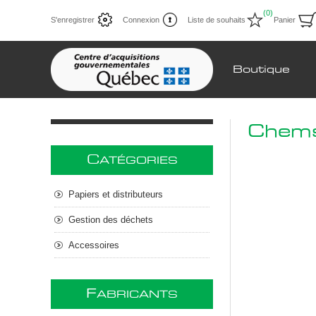
(0)
S'enregistrer
Connexion
Liste de souhaits
Panier
Boutique
Chem
C
ATÉGORIES
Papiers et distributeurs
Gestion des déchets
Accessoires
F
ABRICANTS