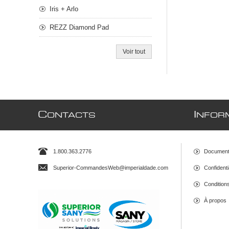
Iris + Arlo
REZZ Diamond Pad
Voir tout
C
I
ONTACTS
NFOR
1.800.363.2776
Document
Superior-CommandesWeb@imperialdade.com
Confidenti
Conditions 
À propos