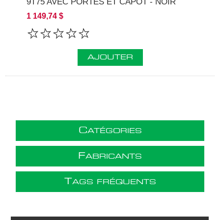
9T75 AVEC PORTES ET CAPOT - NOIR
1 149,74 $
AJOUTER
C
ATÉGORIES
F
ABRICANTS
T
AGS FRÉQUENTS