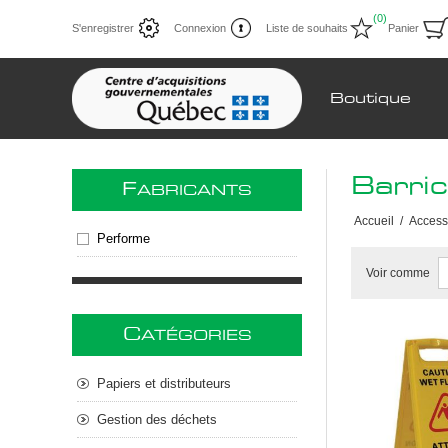
(0)
S'enregistrer
Connexion
Liste de souhaits
Panier
Boutique
Barri
F
ABRICANTS
Accueil
/
Access
Performe
Voir comme
C
ATÉGORIES
Papiers et distributeurs
Gestion des déchets