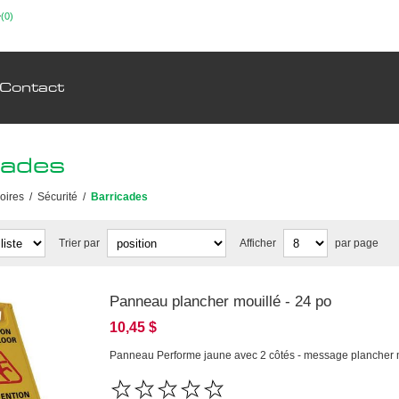
(0)
Contact
cades
oires
/
Sécurité
/
Barricades
Trier par
Afficher
par page
Panneau plancher mouillé - 24 po
10,45 $
Panneau Performe jaune avec 2 côtés - message plancher m