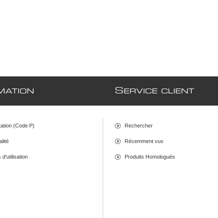
S
MATION
ERVICE CLIENT
ation (Code P)
Rechercher
alité
Récemment vus
d'utilisation
Produits Homologués