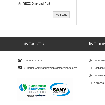
REZZ Diamond Pad
Voir tout
C
I
ONTACTS
NFOR
1.800.363.2776
Document
Superior-CommandesWeb@imperialdade.com
Confidenti
Conditions 
À propos