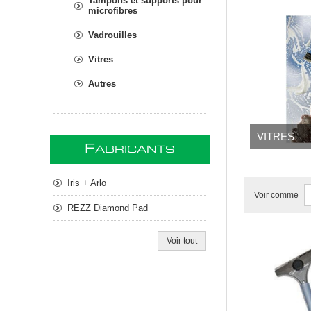
Tampons et supports pour
microfibres
Vadrouilles
Vitres
Autres
VITRES
F
ABRICANTS
Iris + Arlo
Voir comme
REZZ Diamond Pad
Voir tout