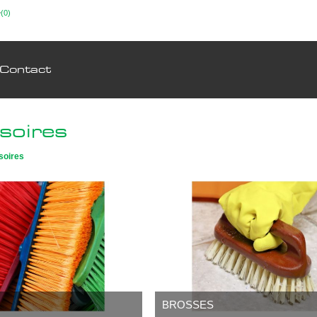
(0)
Contact
soires
soires
BROSSES