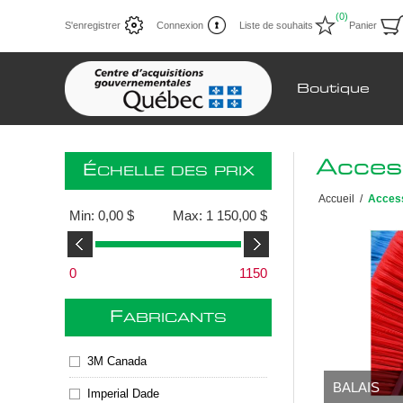
(0)
S'enregistrer
Connexion
Liste de souhaits
Panier
Boutique
Acces
É
CHELLE DES PRIX
Accueil
/
Acces
Min:
0,00 $
Max:
1 150,00 $
0
1150
F
ABRICANTS
3M Canada
BALAIS
Imperial Dade