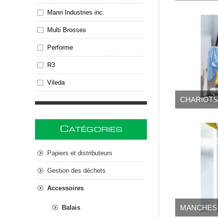
Mann Industries inc.
Multi Brosses
Performe
R3
Vileda
CHARIOT
C
ATÉGORIES
Papiers et distributeurs
Gestion des déchets
Accessoires
MANCHES
Balais